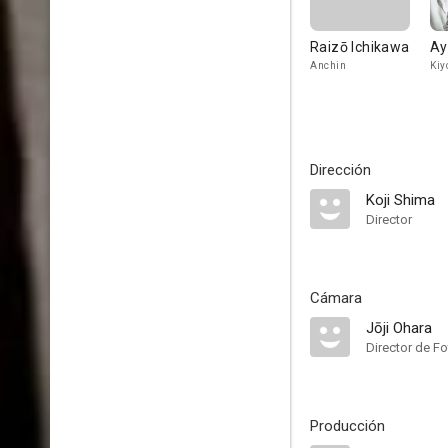
Raizō Ichikawa
Ay
Anchin
Kiy
Dirección
Koji Shima
Director
Cámara
Jōji Ohara
Director de Fo
Producción