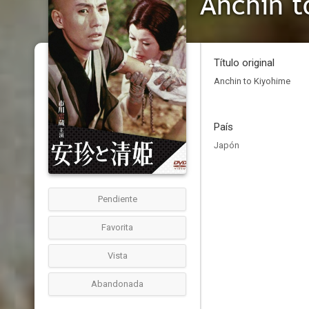
Anchin t
Título original
Anchin to Kiyohime
País
Japón
Pendiente
Favorita
Vista
Abandonada