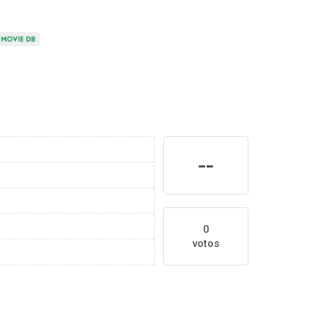
--
0
votos