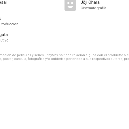
Asai
Jōji Ohara
Cinematografía
s
Produccion
gata
cutivo
ación de películas y series, PlayMax no tiene relación alguna con el productor o el d
, póster, carátula, fotografías y/o cubiertas pertenece a sus respectivos autores, pr