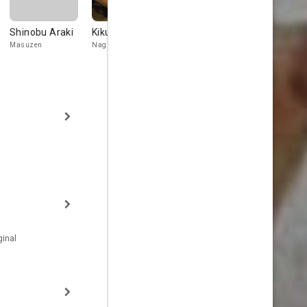
Shinobu Araki
Kikue Mōri
Tatsuo Hanabu
Yōko Uraji
Masuzen
Nagisa
Sasuke
Sakurahime
inal