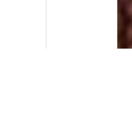
Contenido que expirara en VOD
Amazon Prime Video
Netflix
Filmin
Movistar+
Movistar+ Fibra