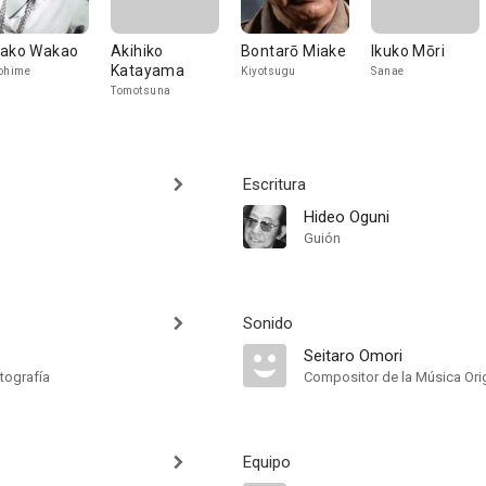
ako Wakao
Akihiko
Bontarō Miake
Ikuko Mōri
Katayama
ohime
Kiyotsugu
Sanae
Tomotsuna
Escritura
Hideo Oguni
Guión
Sonido
Seitaro Omori
tografía
Compositor de la Música Orig
Equipo