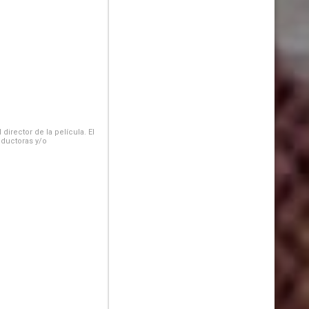
irector de la película. El
oductoras y/o