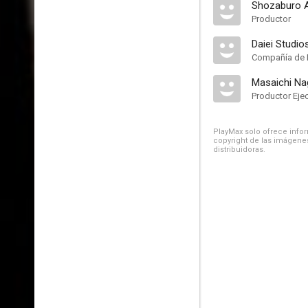
Shozaburo 
Productor
Daiei Studio
Compañía de 
Masaichi Na
Productor Eje
PlayMax solo ofrece inform
copyright de las imágenes
distribuidoras.