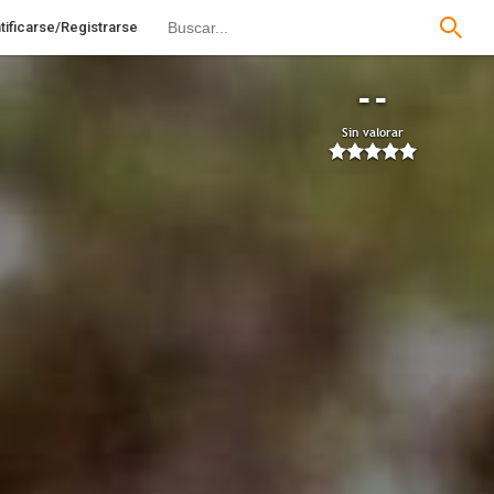
tificarse/Registrarse
--
Sin valorar