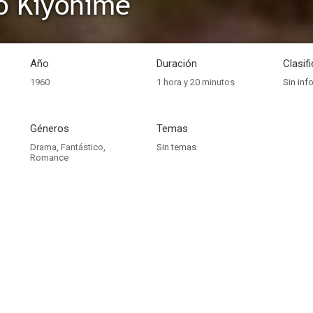
o Kiyohime
Año
Duración
Clasif
1960
1 hora y 20 minutos
Sin inf
Géneros
Temas
Drama
,
Fantástico
,
Sin temas
Romance