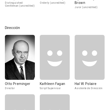
Brown
Distinguished
Orderly (uncredited)
Gentleman (uncredited)
Juror (uncredited)
Dirección
Otto Preminger
Kathleen Fagan
Hal W. Polaire
Director
Script Supervisor
Asistente de Dirección