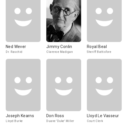
Ned Wever
Jimmy Conlin
Royal Beal
Dr. Raschid
Clarence Madigan
Sheriff Battisfore
Joseph Kearns
Don Ross
Lloyd Le Vasseur
Lloyd Burke
Duane 'Duke' Miller
Court Clerk