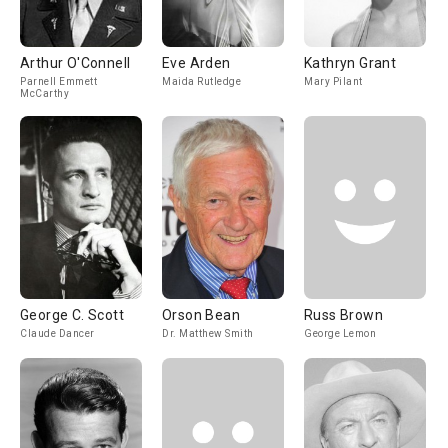
Arthur O'Connell
Eve Arden
Kathryn Grant
Parnell Emmett
Maida Rutledge
Mary Pilant
McCarthy
George C. Scott
Orson Bean
Russ Brown
Claude Dancer
Dr. Matthew Smith
George Lemon