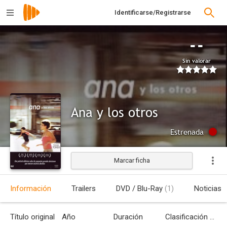
Identificarse/Registrarse
--
Sin valorar
Ana y los otros
Estrenada
Marcar ficha
Información
Trailers
DVD / Blu-Ray
(1)
Noticias
Título original
Año
Duración
Clasificación por edades