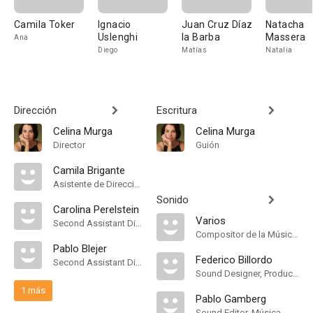
Camila Toker
Ignacio
Juan Cruz Díaz
Natacha
Uslenghi
la Barba
Massera
Ana
Diego
Matías
Natalia
Dirección
Escritura
Celina Murga
Celina Murga
Director
Guión
Camila Brigante
Asistente de Dirección
Sonido
Carolina Perelstein
Varios
Second Assistant Director
Compositor de la Música Original
Pablo Blejer
Federico Billordo
Second Assistant Director
Sound Designer, Production Sound Mixer
1 más
Pablo Gamberg
Sound Editor, Música