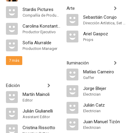
Arte
Stardis Pictures
Compañía de Produccion
Sebastián Corujo
Dirección Artística, Set Designer
Carolina Konstantinovsky
Productor Ejecutivo
Ariel Gaspoz
Props
Sofía Alurralde
Production Manager
7 más
Iluminación
Matías Carneiro
Gaffer
Edición
Jorge Blejer
Martín Mainoli
Electrician
Editor
Julián Catz
Julián Giulianelli
Electrician
Assistant Editor
Juan Manuel Tizón
Cristina Rissotto
Electrician