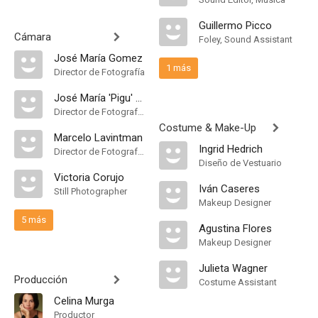
Guillermo Picco
Cámara
Foley, Sound Assistant
José María Gomez
1 más
Director de Fotografía
José María 'Pigu' Gómez
Director de Fotografía, Camera Operator
Costume & Make-Up
Marcelo Lavintman
Ingrid Hedrich
Director de Fotografía, Camera Operator
Diseño de Vestuario
Victoria Corujo
Iván Caseres
Still Photographer
Makeup Designer
5 más
Agustina Flores
Makeup Designer
Julieta Wagner
Producción
Costume Assistant
Celina Murga
Productor