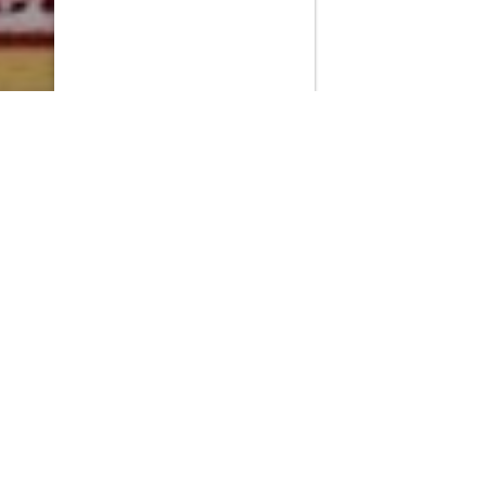
PlayMax
2026
Series populares
La Casa del Dragón
Silo
Ted Lasso
Stuart no consigue salvar el universo
Muertos S.L.
Acerca de PlayMax
Apps
API
Términos y Condiciones