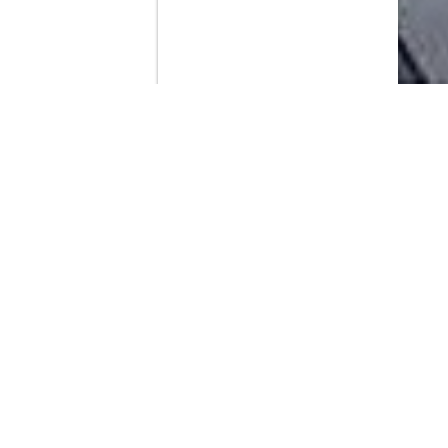
Contenido que expirara en VOD
Amazon Prime Video
Netflix
Filmin
Movistar+
Movistar+ Fibra