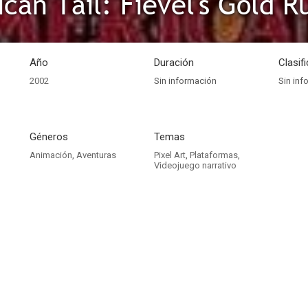
can Tail: Fievel's Gold R
Año
Duración
Clasif
2002
Sin información
Sin inf
Géneros
Temas
Animación
,
Aventuras
Pixel Art
,
Plataformas
,
Videojuego narrativo