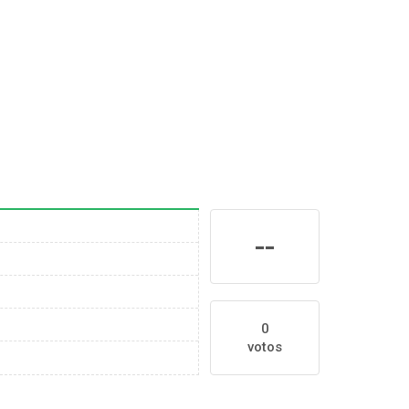
--
0
votos