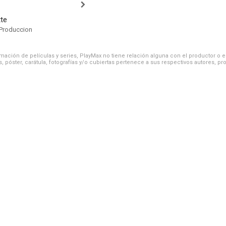
tte
Produccion
ación de películas y series, PlayMax no tiene relación alguna con el productor o el d
, póster, carátula, fotografías y/o cubiertas pertenece a sus respectivos autores, pr