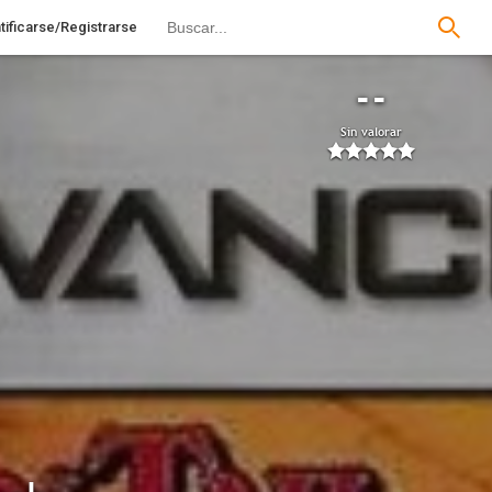
tificarse/Registrarse
--
Sin valorar