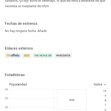
casados, Su hijo sufre un desmayo, lo que les lleva a enterarse de que
necesita un trasplante de riñón.
Fechas de estrenos
No hay ninguna fecha.
Añadir
Enlaces externos
Estadísticas
Popularidad
Votos
???
10
9
--
???
8
7
???
6