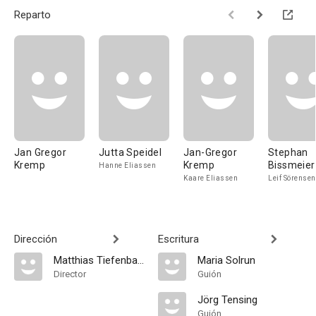
Reparto
Jan Gregor
Jutta Speidel
Jan-Gregor
Stephan
Kremp
Kremp
Bissmeier
Hanne Eliassen
Kaare Eliassen
Leif Sörensen
Dirección
Escritura
Matthias Tiefenbacher
Maria Solrun
Director
Guión
Jörg Tensing
Guión