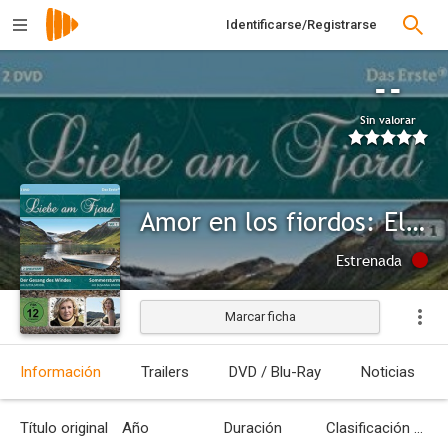
Identificarse/Registrarse
--
Sin valorar
Amor en los fiordos: El canto del viento
Estrenada
Marcar ficha
Información
Trailers
DVD / Blu-Ray
Noticias
Título original
Año
Duración
Clasificación por edades