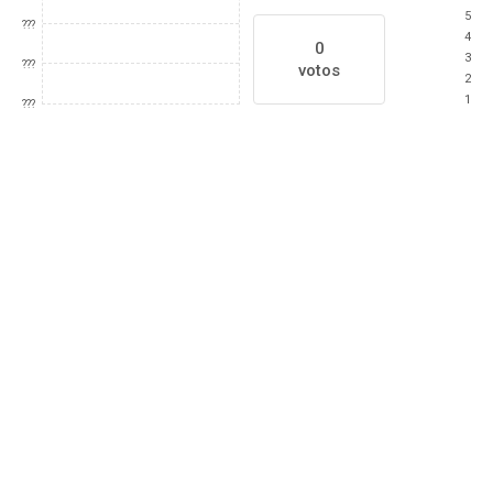
5
???
4
0
3
???
votos
2
1
???