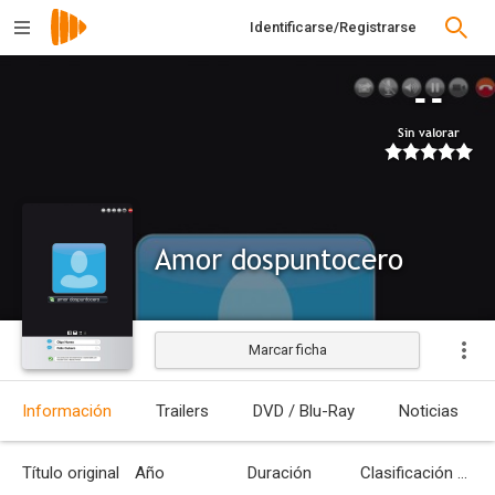
Identificarse/Registrarse
--
Sin valorar
Amor dospuntocero
Marcar ficha
Información
Trailers
DVD / Blu-Ray
Noticias
Título original
Año
Duración
Clasificación por edades