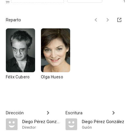
1
???
Reparto
Félix Cubero
Olga Hueso
Dirección
Escritura
Diego Pérez González
Diego Pérez González
Director
Guión