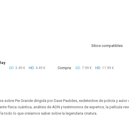
Sitios compatibles
lay
SD
3.49 €
HD
4.49 €
Compra:
SD
7.99 €
HD
11.99 €
a sobre Pie Grande dirigida por Dave Paulides, exdetective de policía y autor d
nte física cuántica, análisis de ADN y testimonios de expertos, la película rev
a todo lo que creíamos saber sobre la legendaria criatura.