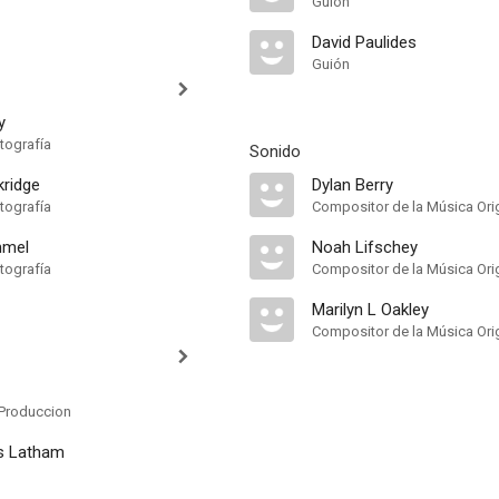
Guión
David Paulides
Guión
y
tografía
Sonido
kridge
Dylan Berry
tografía
Compositor de la Música Orig
mmel
Noah Lifschey
tografía
Compositor de la Música Orig
Marilyn L Oakley
Compositor de la Música Orig
Produccion
es Latham