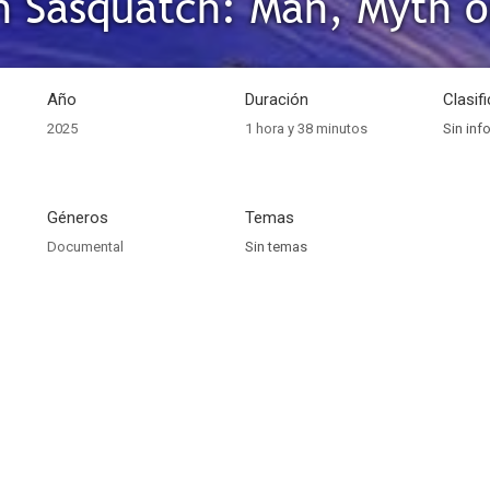
 Sasquatch: Man, Myth o
Año
Duración
Clasif
2025
1 hora y 38 minutos
Sin inf
Géneros
Temas
Documental
Sin temas