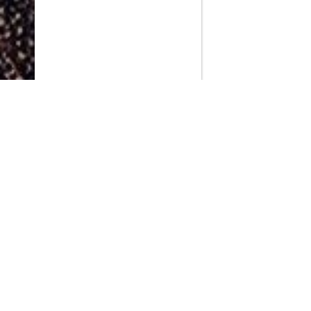
PlayMax
2026
Series populares
La Casa del Dragón
Silo
Ted Lasso
Stuart no consigue salvar el universo
Operaciones especiales: Lioness