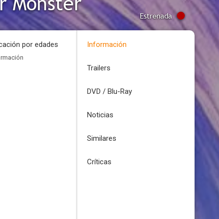
r Monster
Estrenada
icación por edades
Información
ormación
Trailers
DVD / Blu-Ray
Noticias
Similares
Críticas