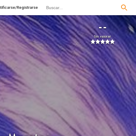
tificarse/Registrarse
--
Sin valorar