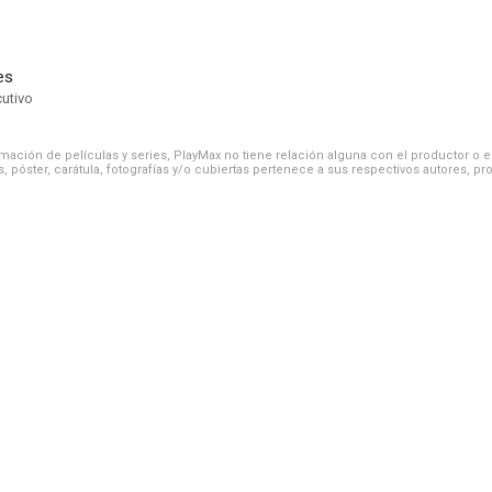
es
cutivo
ación de películas y series, PlayMax no tiene relación alguna con el productor o el d
, póster, carátula, fotografías y/o cubiertas pertenece a sus respectivos autores, pr