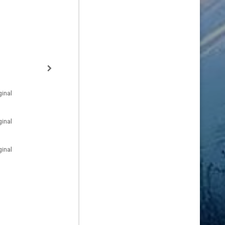
inal
inal
inal