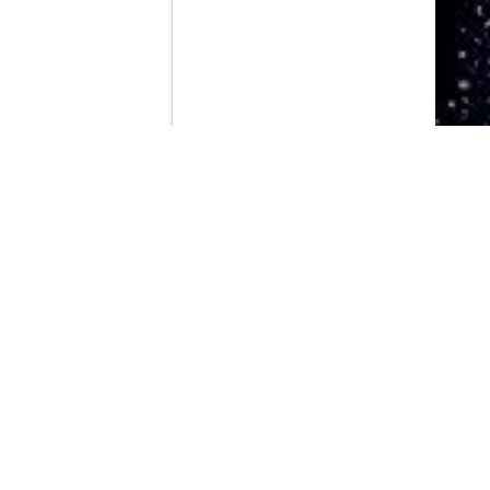
Contenido que expirara en VOD
Amazon Prime Video
Netflix
Filmin
Movistar+
Movistar+ Fibra