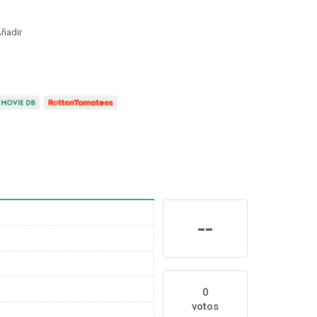
ñadir
--
0
votos