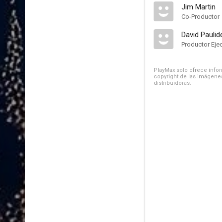
Jim Martin
Co-Productor
David Paulid
Productor Eje
PlayMax solo ofrece inform
copyright de las imágenes
distribuidoras.