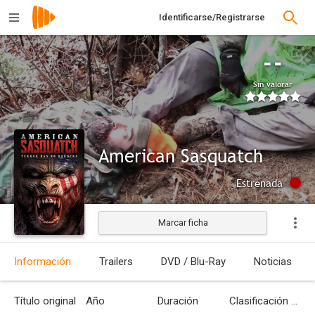
Identificarse/Registrarse
--
Sin valorar
American Sasquatch
Estrenada
Marcar ficha
Información
Trailers
DVD / Blu-Ray
Noticias
Título original
Año
Duración
Clasificación por edades