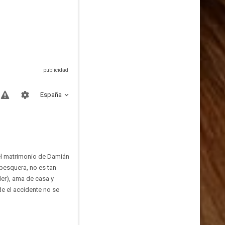
España
 el matrimonio de Damián
pesquera, no es tan
ler), ama de casa y
de el accidente no se