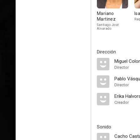
Mariano
Is
Martinez
Raq
Santiago José
Alvarado
Dirección
Miguel Col
Director
Pablo Vásq
Director
Erika Halvor
Creador
Sonido
Cacho Cast