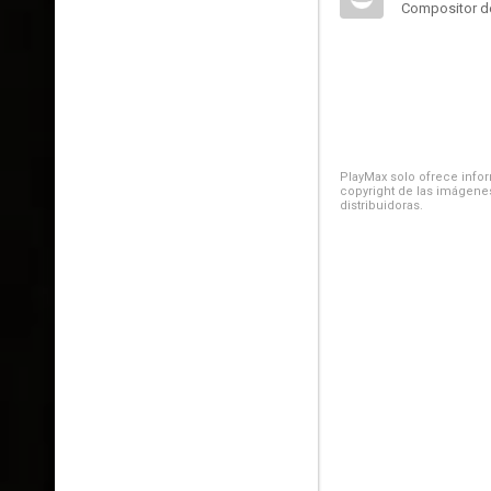
Compositor de
PlayMax solo ofrece inform
copyright de las imágenes
distribuidoras.