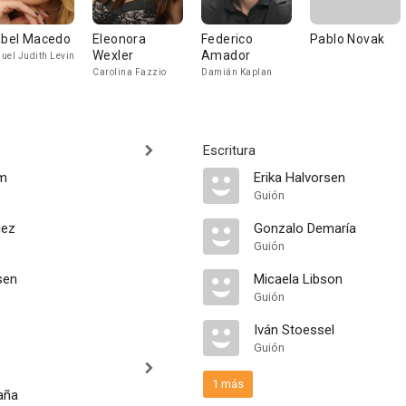
abel Macedo
Eleonora
Federico
Pablo Novak
Wexler
Amador
uel Judith Levin
Carolina Fazzio
Damián Kaplan
Escritura
om
Erika Halvorsen
Guión
uez
Gonzalo Demaría
Guión
sen
Micaela Libson
Guión
Iván Stoessel
Guión
1 más
aña