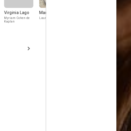
Virginia Lago
Manuela Pal
Michel Noher
Maxi Ghion
Myriam Cohen de
Laura Eyzaguirre
Detective Emeterio
Fiscal Isaac R
Kaplan
Godoy