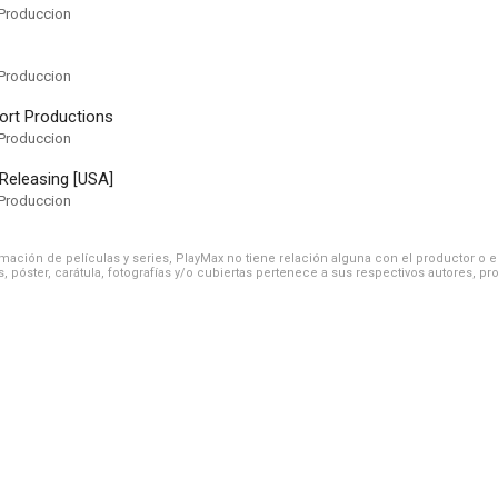
Produccion
Produccion
ort Productions
Produccion
Releasing [USA]
Produccion
ación de películas y series, PlayMax no tiene relación alguna con el productor o el d
, póster, carátula, fotografías y/o cubiertas pertenece a sus respectivos autores, pr