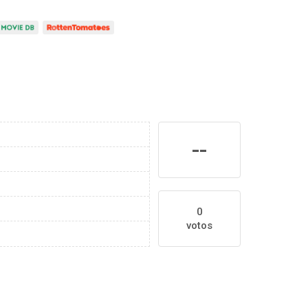
--
0
votos