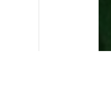
Contenido que expirara en VOD
Amazon Prime Video
Netflix
Filmin
Movistar+
Movistar+ Fibra