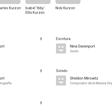
arles Kurzon
Isabel 'Ibby'
Nick Kurzon
Ellis Kurzon
Escritura
ort
Nina Davenport
Guión
Sonido
ort
Sheldon Mirowitz
tografía
Compositor de la Música Orig