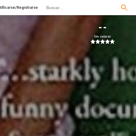
tificarse/Registrarse
--
Sin valorar