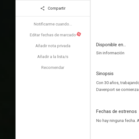
Compartir
Notificarme cuando...
N
Editar fechas de marcado
Disponible en...
Añadir nota privada
Sin información
Añadir a la lista/s
Recomendar
Sinopsis
Con 30 años, trabajando
Davenport se comienza a
Fechas de estrenos
No hay ninguna fecha.
A