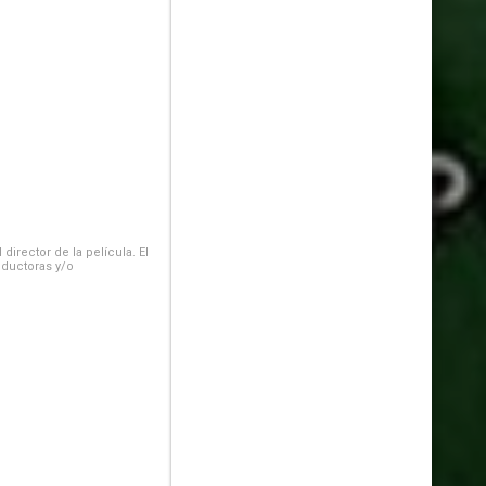
irector de la película. El
oductoras y/o