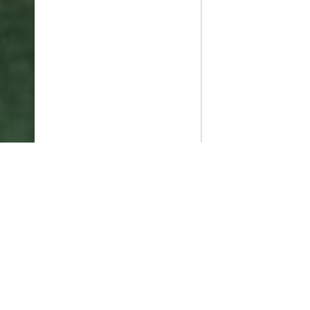
PlayMax
2026
Series populares
La Casa del Dragón
Silo
Ted Lasso
Stuart no consigue salvar el universo
Muertos S.L.