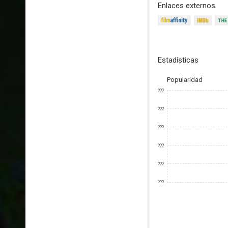
Enlaces externos
Estadísticas
Popularidad
???
???
???
???
???
???