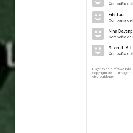
Compañía de 
Filmfour
Compañía de 
Nina Davenp
Compañía de 
Seventh Art 
Compañía de 
PlayMax solo ofrece inform
copyright de las imágenes
distribuidoras.