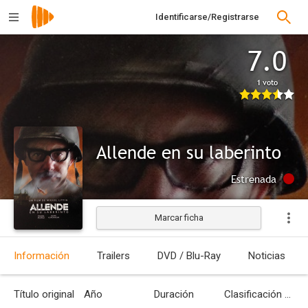
Identificarse/Registrarse
7.0
1 voto
Allende en su laberinto
Estrenada
Marcar ficha
Información
Trailers
DVD / Blu-Ray
Noticias
Título original
Año
Duración
Clasificación por edades