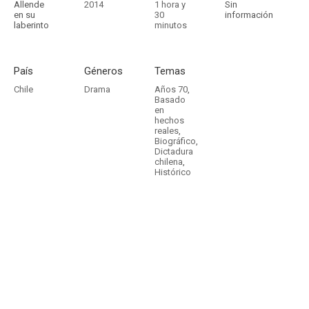
Allende
2014
1 hora y
Sin
en su
30
información
laberinto
minutos
País
Géneros
Temas
Chile
Drama
Años 70
,
Basado
en
hechos
reales
,
Biográfico
,
Dictadura
chilena
,
Histórico