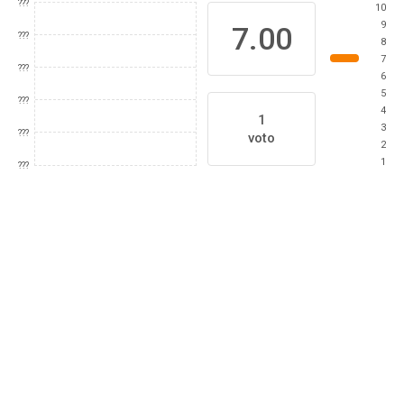
???
10
9
7.00
???
8
7
???
6
5
???
4
1
3
???
voto
2
1
???