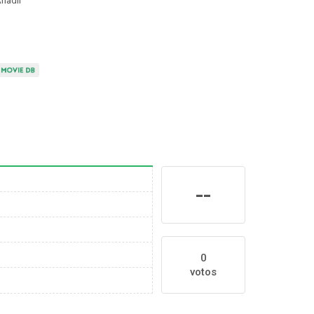
ñadir
--
0
votos