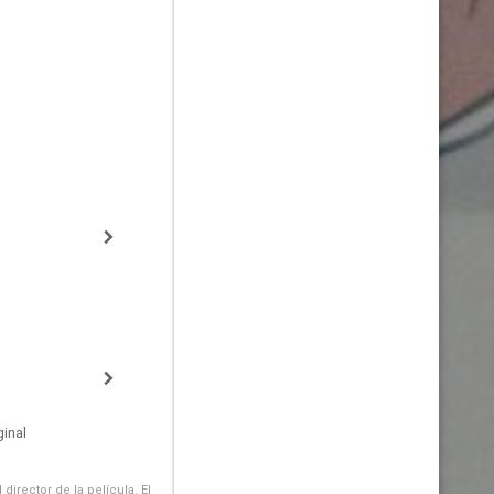
inal
irector de la película. El