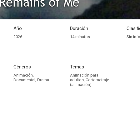
 Remains of Me
Año
Duración
Clasif
2026
14 minutos
Sin inf
Géneros
Temas
Animación
,
Animación para
Documental
,
Drama
adultos
,
Cortometraje
(animación)