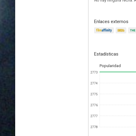
No hay ninguna fecha.
A
Enlaces externos
Estadísticas
Popularidad
2773
2774
2775
2776
2777
2778