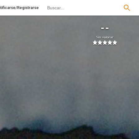
tificarse/Registrarse
--
Sin valorar