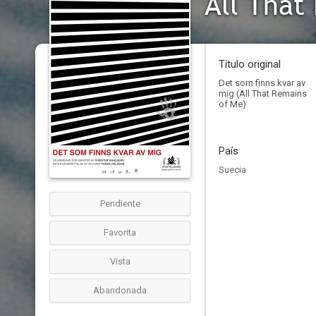
All That
Título original
Det som finns kvar av
mig (All That Remains
of Me)
País
Suecia
Pendiente
Favorita
Vista
Abandonada