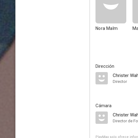
Nora Malm
Ma
Dirección
Christer Wa
Director
Cámara
Christer Wa
Director de Fo
PlayMax solo ofrece inform