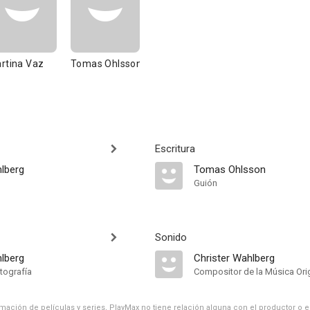
rtina Vaz
Tomas Ohlsson
Escritura
hlberg
Tomas Ohlsson
Guión
Sonido
hlberg
Christer Wahlberg
tografía
Compositor de la Música Orig
ación de películas y series, PlayMax no tiene relación alguna con el productor o el d