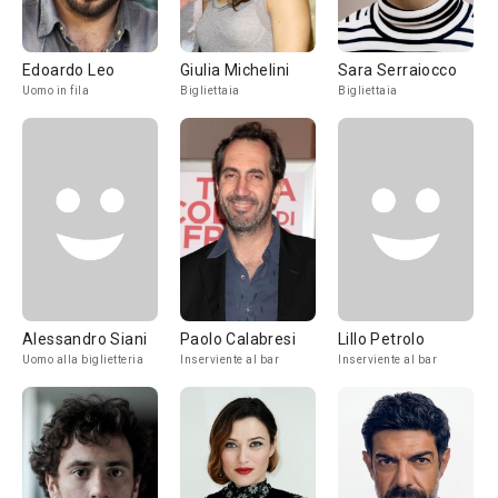
Edoardo Leo
Giulia Michelini
Sara Serraiocco
Uomo in fila
Bigliettaia
Bigliettaia
Alessandro Siani
Paolo Calabresi
Lillo Petrolo
Uomo alla biglietteria
Inserviente al bar
Inserviente al bar