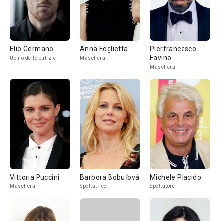
Elio Germano
Anna Foglietta
Pierfrancesco
Favino
Uomo delle pulizie
Maschera
Maschera
Vittoria Puccini
Barbora Bobuľová
Michele Placido
Maschera
Spettatrice
Spettatore