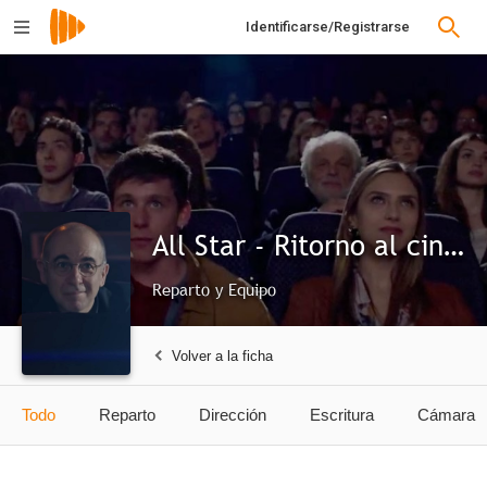
Identificarse/Registrarse
All Star - Ritorno al cinema
Reparto y Equipo
Volver a la ficha
Todo
Reparto
Dirección
Escritura
Cámara