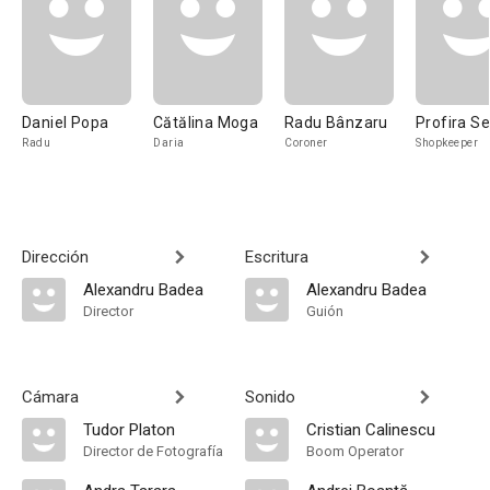
Daniel Popa
Cătălina Moga
Radu Bânzaru
Profira S
Radu
Daria
Coroner
Shopkeeper
Dirección
Escritura
Alexandru Badea
Alexandru Badea
Director
Guión
Cámara
Sonido
Tudor Platon
Cristian Calinescu
Director de Fotografía
Boom Operator