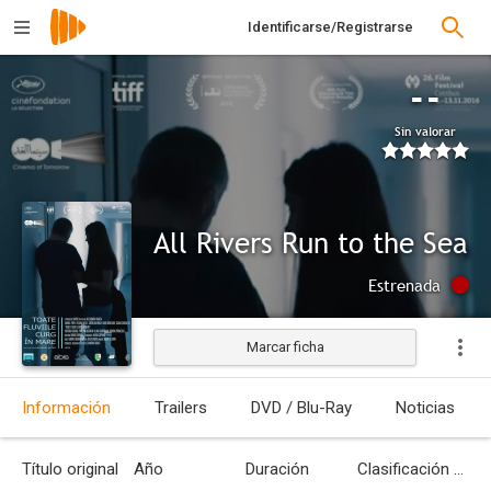
Identificarse/Registrarse
--
Sin valorar
All Rivers Run to the Sea
Estrenada
Marcar ficha
Información
Trailers
DVD / Blu-Ray
Noticias
Título original
Año
Duración
Clasificación por edades