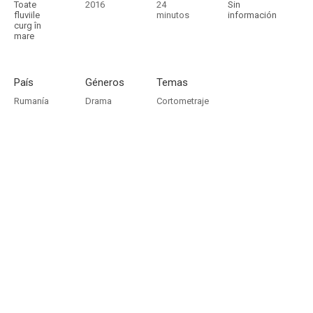
Toate
2016
24
Sin
fluviile
minutos
información
curg în
mare
País
Géneros
Temas
Rumanía
Drama
Cortometraje