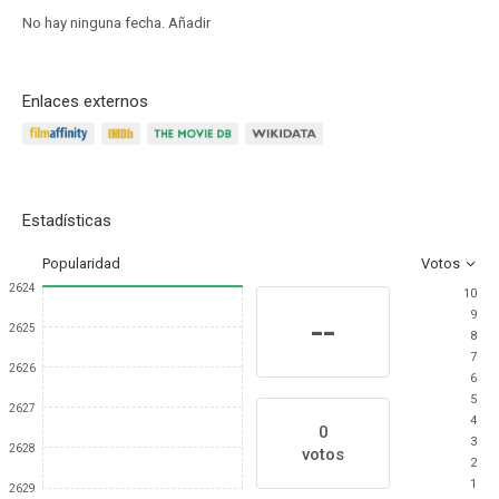
No hay ninguna fecha.
Añadir
Enlaces externos
Estadísticas
Popularidad
Votos
2624
10
9
--
2625
8
7
2626
6
5
2627
4
0
3
2628
votos
2
1
2629