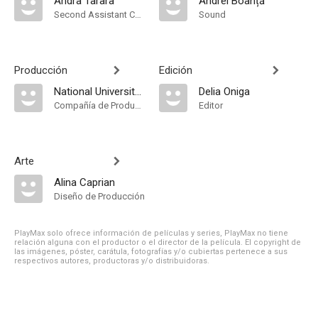
Andra Tarara
Andrei Boanță
Second Assistant Camera
Sound
Producción
Edición
National University of Drama and Film Bucharest
Delia Oniga
Compañía de Produccion
Editor
Arte
Alina Caprian
Diseño de Producción
PlayMax solo ofrece información de películas y series, PlayMax no tiene
relación alguna con el productor o el director de la película. El copyright de
las imágenes, póster, carátula, fotografías y/o cubiertas pertenece a sus
respectivos autores, productoras y/o distribuidoras.