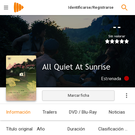
Identificarse/Registrarse
--
Sin valorar
All Quiet At Sunrise
Estrenada
Marcar ficha
Información
Trailers
DVD / Blu-Ray
Noticias
Título original
Año
Duración
Clasificación por edades