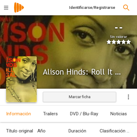
Identificarse/Registrarse
--
Sin valorar
Alison Hinds: Roll It Gal
Marcar ficha
Información
Trailers
DVD / Blu-Ray
Noticias
Título original
Año
Duración
Clasificación por edades