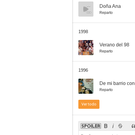
--
Doña Ana
Reparto
Situación límite
1998
--
5.5
Verano del 98
Reparto
1996
--
De mi barrio co
Reparto
Fiebre amarilla
Ver todo
--