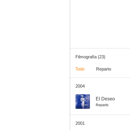
De mi barrio con amor
--
Filmografía (23)
Todo
Reparto
2004
Atreverse
--
--
El Deseo
Reparto
2001