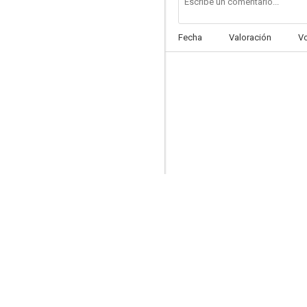
Fecha
Valoración
V
La isla
--
Los chantas
--