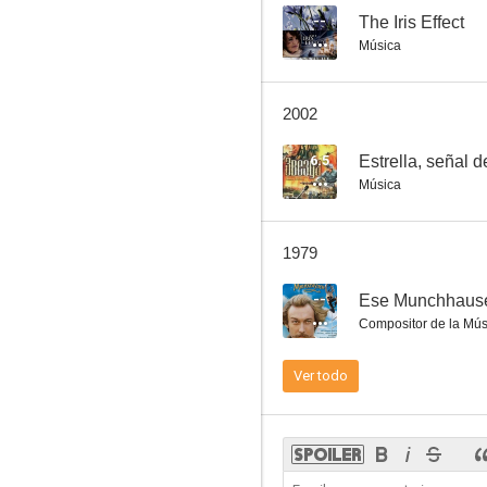
--
The Iris Effect
Música
The New Adventures of Captain Vrungel
2002
6.5
Estrella, señal d
Música
1979
--
Ese Munchhaus
Compositor de la Mús
Ver todo