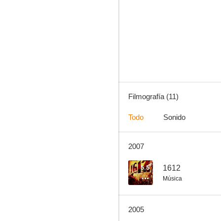
The Iris Effect
--
Filmografía (11)
Todo
Sonido
2007
Mumintroll y los otros
--
5.5
1612
Música
2005