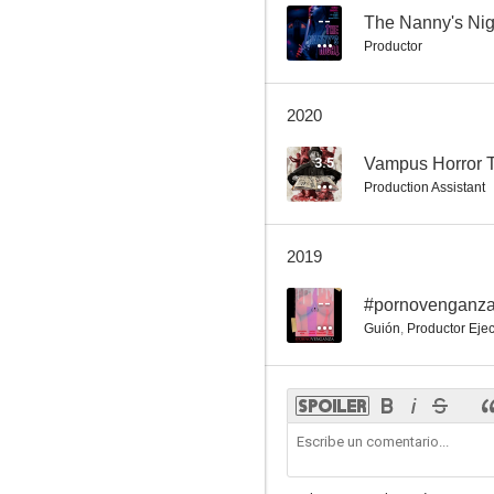
--
The Nanny's Nig
Productor
2020
3.5
Vampus Horror T
Production Assistant
2019
--
#pornovenganz
Guión
,
Productor Ejec