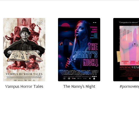
3.5
--
Vampus Horror Tales
The Nanny's Night
#pornoven