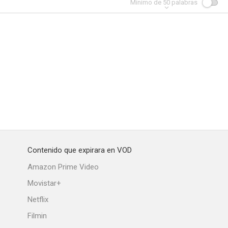
Mínimo de
50
palabras
Contenido que expirara en VOD
Amazon Prime Video
Movistar+
Netflix
Filmin