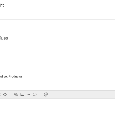
ht
ales
a
utivo
,
Productor