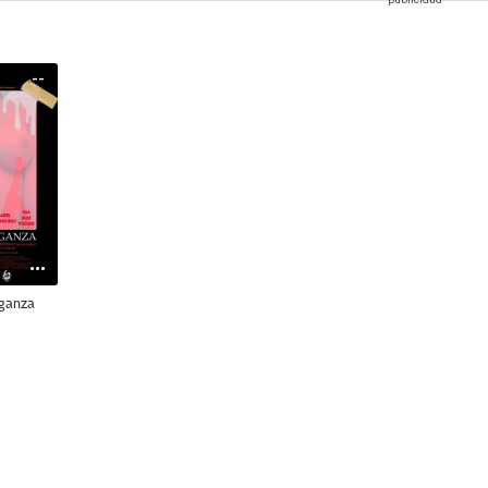
--
ganza