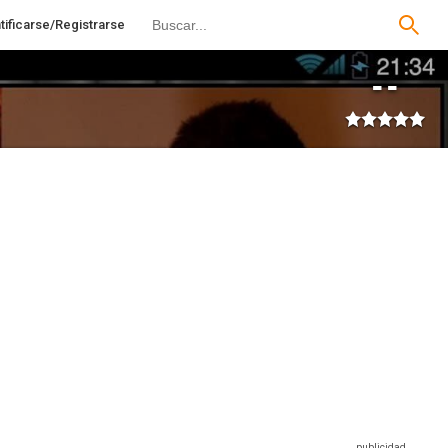
tificarse/Registrarse
--