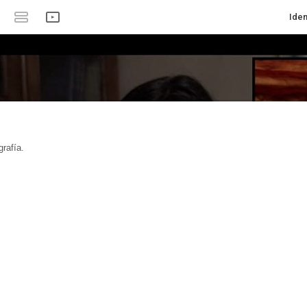
Iden
rafía.