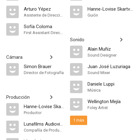
Arturo Yépez
Hanne-Lovise Skartveit
Asistente de Dirección
Guión
Sofía Coloma
First Assistant Director
Sonido
Alain Muñiz
Sound Designer
Cámara
Simon Brauer
Juan José Luzuriaga
Director de Fotografía
Sound Mixer
Daniele Luppi
Música
Producción
Wellington Mejía
Hanne-Lovise Skartveit
Foley Artist
Productor
1 más
Lunafilms Audiovisual
Compañía de Produccion