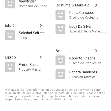
Viewfinder
Costume & Make-Up
Compañía de Produccion
Paula Carrasco
Diseño de Vestuario
Edición
Lucy Da Silva
Special Effects Makeup Artist
Soledad Salfate
Editor
Arte
Equipo
Roberto Frisone
Diseño de Producción
Emilio Subia
Property Master
Renata Banderas
Dirección Artística
PlayMax solo ofrece información de películas y series, PlayMax no tiene
relación alguna con el productor o el director de la película. El copyright de
las imágenes, póster, carátula, fotografías y/o cubiertas pertenece a sus
respectivos autores, productoras y/o distribuidoras.