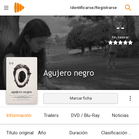
Identificarse/Registrarse
--
Sin valorar
Agujero negro
Marcar ficha
Estrenada
Información
Trailers
DVD / Blu-Ray
Noticias
Título original
Año
Duración
Clasificación por edades