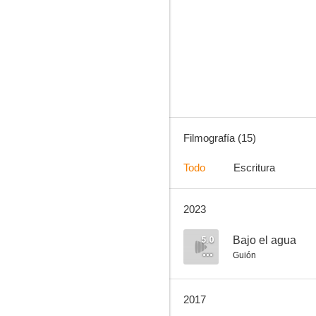
El sueño de los heroes
--
Filmografía (15)
Todo
Escritura
2023
El gran Serafín
--
5.0
Bajo el agua
Guión
2017