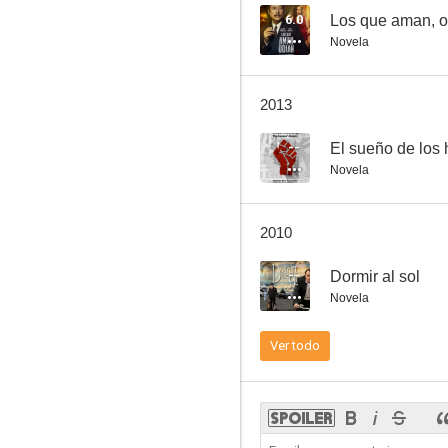
6.0
Los que aman, o
Novela
In memoriam
2013
--
--
El sueño de los
Novela
2010
--
Dormir al sol
Novela
Invasión
Ver todo