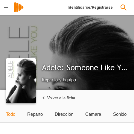
Identificarse/Registrarse
Adele: Someone Like You
Reparto y Equipo
Volver a la ficha
Todo
Reparto
Dirección
Cámara
Sonido