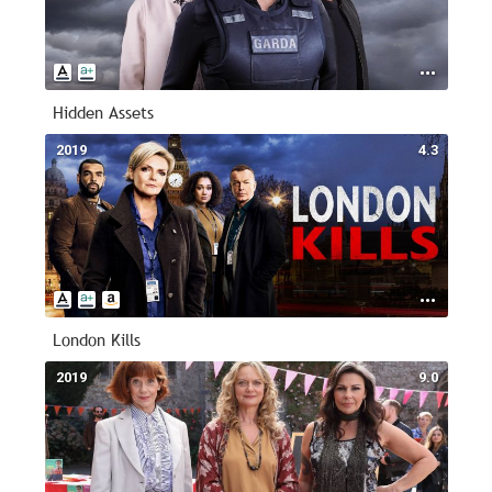
Hidden Assets
2019
4.3
London Kills
2019
9.0