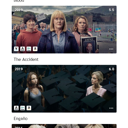
Blood
2019
5.5
The Accident
2019
6.0
Engaño