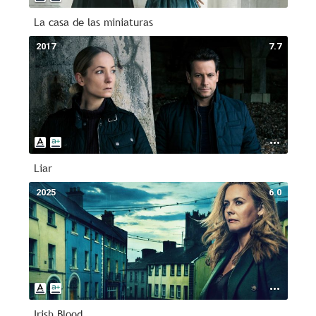
La casa de las miniaturas
2017
7.7
Liar
2025
6.0
Irish Blood