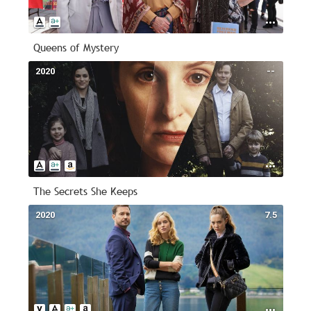
Queens of Mystery
2020
--
The Secrets She Keeps
2020
7.5