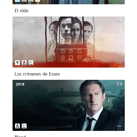
El nido
2020
7.9
Los crímenes de Essex
2018
7.3