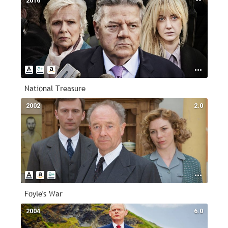
2016
--
National Treasure
2002
2.0
Foyle's War
2004
6.0