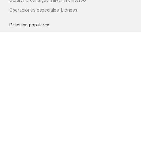
Stuart no consigue salvar el universo
Operaciones especiales: Lioness
Peliculas populares
Spider-Man: Brand New Day
La odisea
Obsession
La boca del diablo
El diablo viste de Prada 2
Top proveedores VOD
Amazon Prime Video
Netflix
Filmin
Movistar+