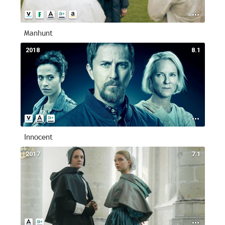
Manhunt
2018
8.1
Innocent
2017
7.1