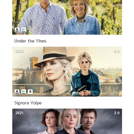
Under the Vines
2022
6.0
Signora Volpe
2021
2.0