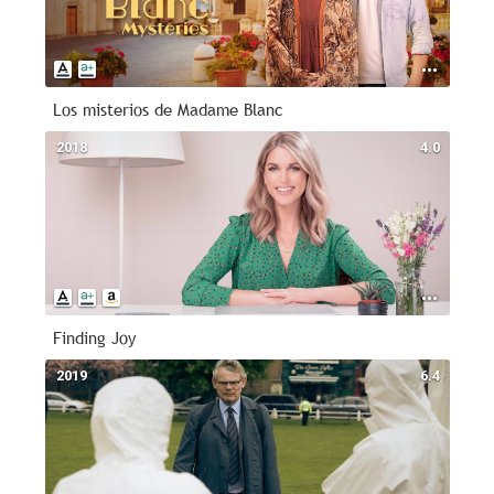
Los misterios de Madame Blanc
2018
4.0
Finding Joy
2019
6.4