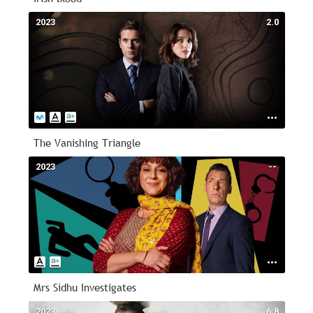
2023
2.0
The Vanishing Triangle
2023
--
Mrs Sidhu Investigates
2023
6.8