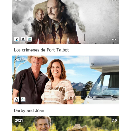
Los crímenes de Port Talbot
2022
--
Darby and Joan
2021
7.0