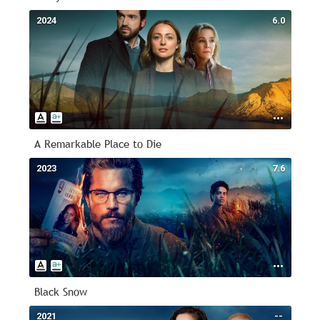
2024
6.0
A Remarkable Place to Die
2023
7.6
Black Snow
2021
--