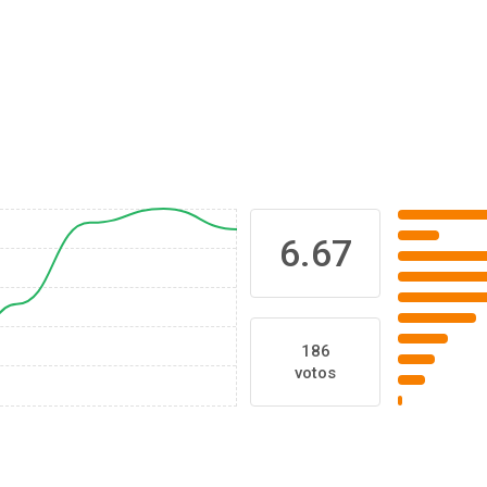
6.67
186
votos