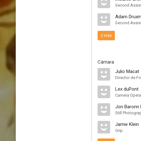
Second Assist
Adam Drux
Second Assist
2 más
Cámara
Julio Macat
Director de Fo
Lex duPont
Camera Opera
Jon Baronn
Still Photogra
Jamie Klein
Grip