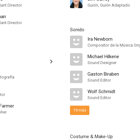
ant Director
Guión, Guión Adaptado
man
ant Director
Sonido
Ira Newborn
Compositor de la Música Orig
Michael Hilkene
Sound Designer
Gaston Biraben
tografía
Sound Editor
Wolf Schmidt
tor
Sound Editor
 Farmer
19 más
pher
Costume & Make-Up