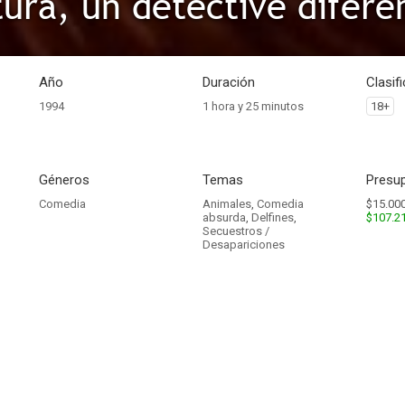
ura, un detective difere
Año
Duración
Clasif
1994
1 hora y 25 minutos
18+
Géneros
Temas
Presup
Comedia
Animales
,
Comedia
$15.000
absurda
,
Delfines
,
$107.2
Secuestros /
Desapariciones