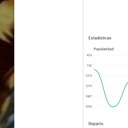
Estadísticas
Popularidad
454
762
1070
1379
1687
1995
Reparto