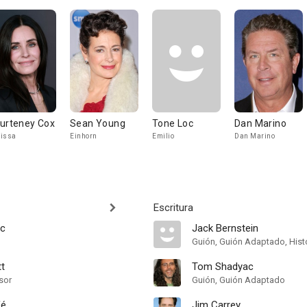
urteney Cox
Sean Young
Tone Loc
Dan Marino
issa
Einhorn
Emilio
Dan Marino
Escritura
c
Jack Bernstein
Guión, Guión Adaptado, Hist
tt
Tom Shadyac
sor
Guión, Guión Adaptado
fé
Jim Carrey