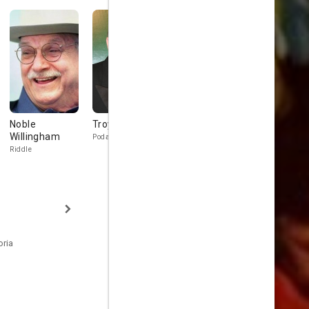
Noble
Troy Evans
Raynor Scheine
Udo Kier
Willingham
Podacter
Woodstock
Camp
Riddle
oria