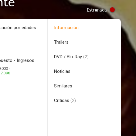
nte
Estrenada
icación por edades
Información
Trailers
DVD / Blu-Ray
(2)
uesto - Ingresos
.000 -
Noticias
17.396
Similares
Críticas
(2)