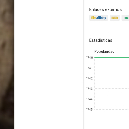
Enlaces externos
Estadísticas
Popularidad
1740
1741
1742
1743
1744
1745