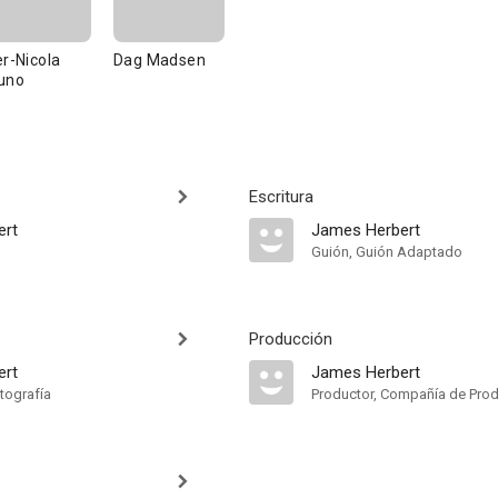
er-Nicola
Dag Madsen
uno
Escritura
ert
James Herbert
Guión, Guión Adaptado
Producción
ert
James Herbert
tografía
Productor, Compañía de Pro