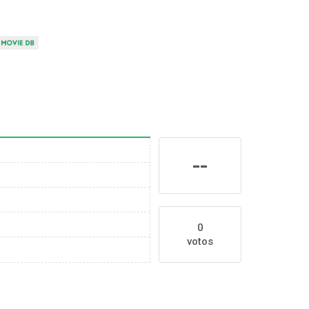
--
0
votos