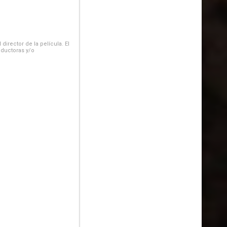
irector de la película. El
oductoras y/o