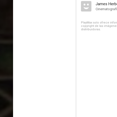
James Herb
Cinematograf
PlayMax solo ofrece inform
copyright de las imágenes
distribuidoras.