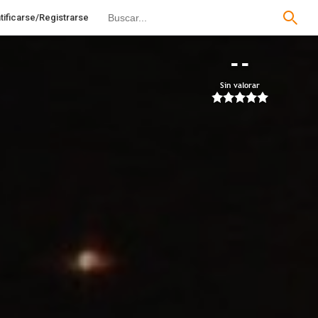
tificarse/Registrarse
--
Sin valorar