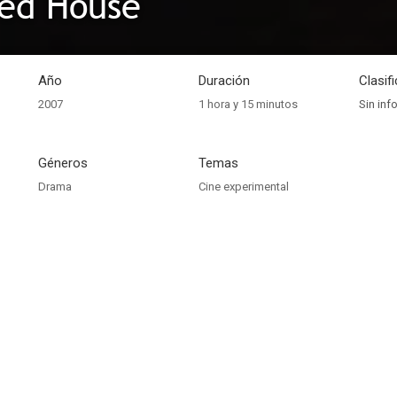
ed House
Año
Duración
Clasif
2007
1 hora y 15 minutos
Sin inf
Géneros
Temas
Drama
Cine experimental