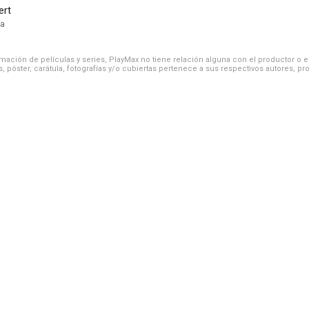
ert
ía
ación de películas y series, PlayMax no tiene relación alguna con el productor o el d
, póster, carátula, fotografías y/o cubiertas pertenece a sus respectivos autores, pr