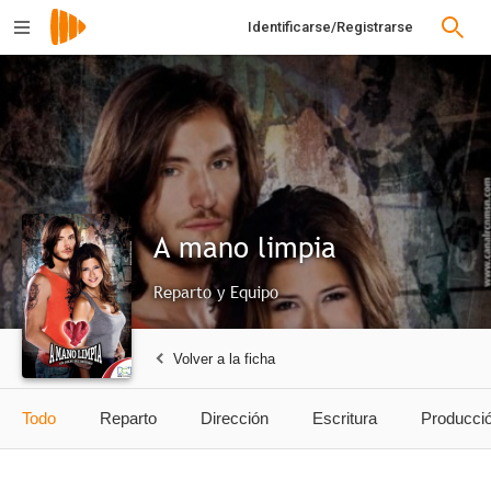
Identificarse/Registrarse
A mano limpia
Reparto y Equipo
Volver a la ficha
Todo
Reparto
Dirección
Escritura
Producci