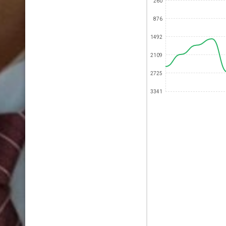
260
876
1492
2109
2725
3341