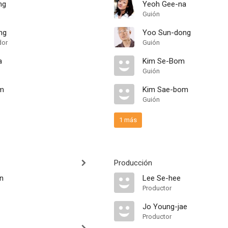
ng
Yeoh Gee-na
Guión
ng
Yoo Sun-dong
dor
Guión
a
Kim Se-Bom
Guión
m
Kim Sae-bom
Guión
1 más
Producción
n
Lee Se-hee
Productor
Jo Young-jae
Productor