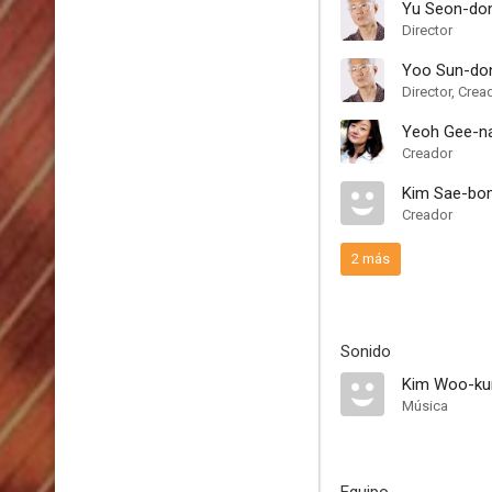
Yu Seon-do
Director
Yoo Sun-do
Director, Crea
Yeoh Gee-n
Creador
Kim Sae-bo
Creador
2 más
Sonido
Kim Woo-ku
Música