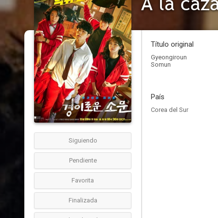
A la caz
Título original
Gyeongiroun
Somun
País
Corea del Sur
Siguiendo
Pendiente
Favorita
Finalizada