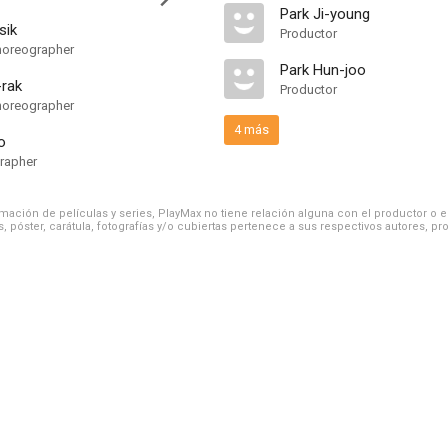
Park Ji-young
sik
Productor
Choreographer
Park Hun-joo
rak
Productor
Choreographer
4 más
o
rapher
ación de películas y series, PlayMax no tiene relación alguna con el productor o el d
, póster, carátula, fotografías y/o cubiertas pertenece a sus respectivos autores, pr