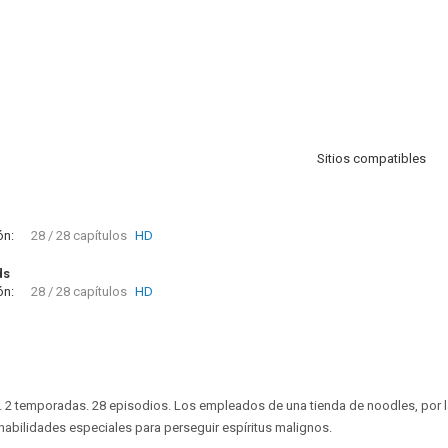
Sitios compatibles
ón:
28 / 28 capítulos
HD
ds
ón:
28 / 28 capítulos
HD
). 2 temporadas. 28 episodios. Los empleados de una tienda de noodles, por
abilidades especiales para perseguir espíritus malignos.