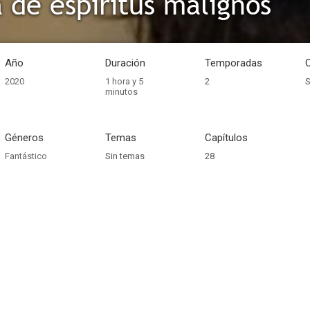
a de espíritus malignos
Año
Duración
Temporadas
2020
1 hora y 5
2
S
minutos
Géneros
Temas
Capítulos
Fantástico
Sin temas
28