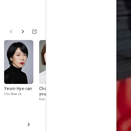
Yeom Hye-ran
Choi Yoon-
Lee Hong-nae
Yoo In-soo
young
Chu Mae-ok
Ji Cheong-sin
Na Jeok-bong
Kim Jeong-yeong