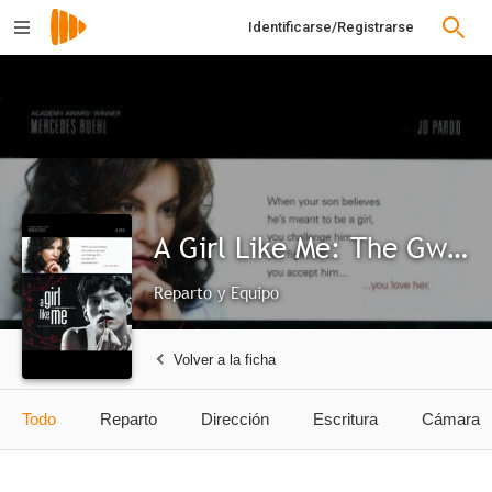
Identificarse/Registrarse
A Girl Like Me: The Gwen Araujo Story
Reparto y Equipo
Volver a la ficha
Todo
Reparto
Dirección
Escritura
Cámara