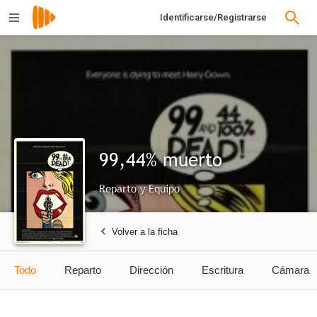
Identificarse/Registrarse
99,44% muerto
Reparto y Equipo
Volver a la ficha
Todo
Reparto
Dirección
Escritura
Cámara