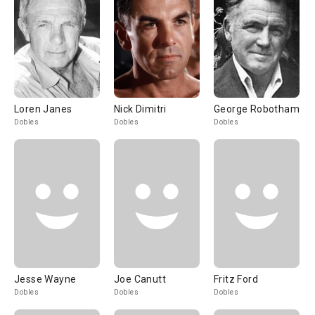
Loren Janes
Nick Dimitri
George Robotham
Dobles
Dobles
Dobles
Jesse Wayne
Joe Canutt
Fritz Ford
Dobles
Dobles
Dobles