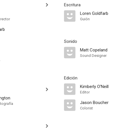
Escritura
Loren Goldfarb
irector
Guión
arb
Sonido
Matt Copeland
Sound Designer
r
Edición
Kimberly O'Neill
Editor
ngton
Jason Boucher
tografía
Colorist