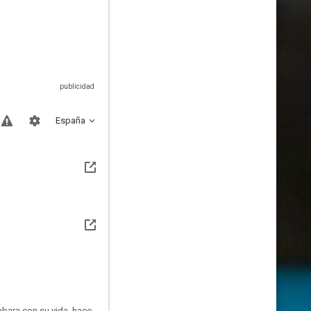
España
abara con su vida, hace