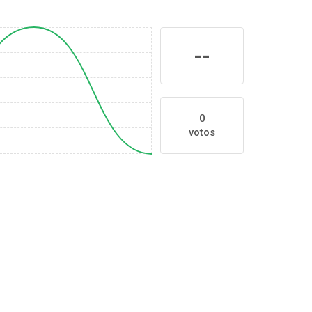
--
0
votos