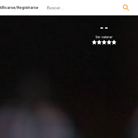
tificarse/Registrarse
--
Sin valorar