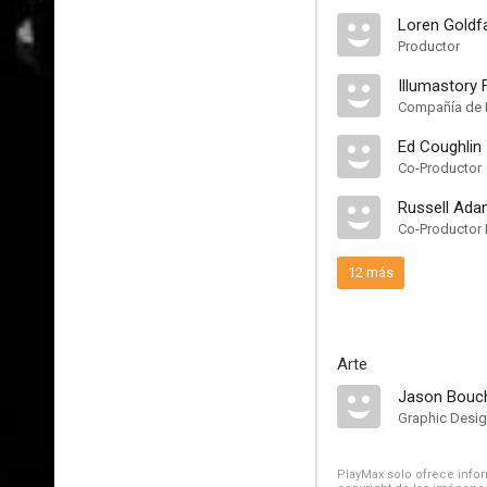
Loren Goldf
Productor
Illumastory F
Compañía de 
Ed Coughlin
Co-Productor
Russell Ad
Co-Productor 
12 más
Arte
Jason Bouc
Graphic Desig
PlayMax solo ofrece inform