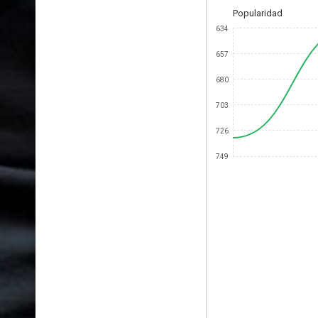
Popularidad
634
657
680
703
726
749