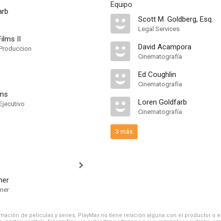
Equipo
arb
Scott M. Goldberg, Esq.
Legal Services
ilms II
David Acampora
Produccion
Cinematografía
Ed Coughlin
Cinematografía
ams
Loren Goldfarb
Ejecutivo
Cinematografía
3 más
her
ner
ación de películas y series, PlayMax no tiene relación alguna con el productor o el d