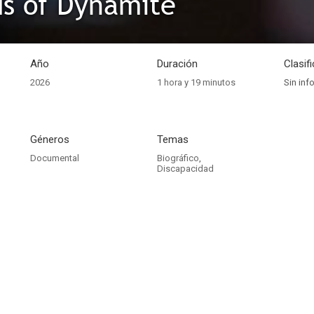
s of Dynamite
Año
Duración
Clasif
2026
1 hora y 19 minutos
Sin inf
Géneros
Temas
Documental
Biográfico
,
Discapacidad