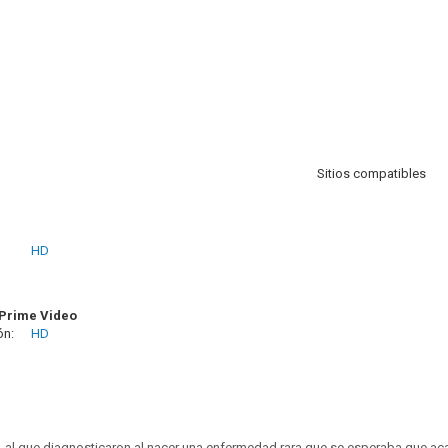
Sitios compatibles
HD
Prime Video
ón:
HD
 al que diagnosticaron al nacer una enfermedad rara que se esperaba que ac