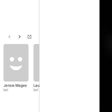
Jensie Magee
Laura Tosi, M.D.
Pamela
Lynn
Stockbridge
Stockbridg
Self
Self
Self
Self