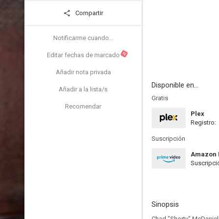
Compartir
Notificarme cuando...
N
Editar fechas de marcado
Añadir nota privada
Disponible en...
Añadir a la lista/s
Gratis
Recomendar
Plex
Registro:
Suscripción
Amazon 
Suscripci
Sinopsis
Chad "Shorty" McDaniel,