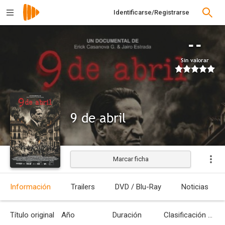
Identificarse/Registrarse
--
Sin valorar
9 de abril
Marcar ficha
Estrenada
Información
Trailers
DVD / Blu-Ray
Noticias
Título original
Año
Duración
Clasificación por edades