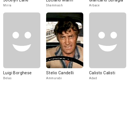
Jocelyn Lane
Luciano Marin
Giancarlo Sbragia
Mirra
Shammash
Arbace
Luigi Borghese
Stelio Candelli
Calisto Calisti
Belas
Ammurabi
Adad