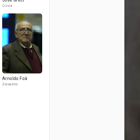
José Greci
Crisia
Arnoldo Foà
Zoroastro