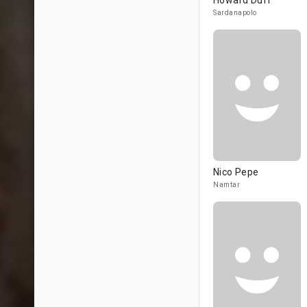
Howard Duff
Sardanapolo
Nico Pepe
Namtar