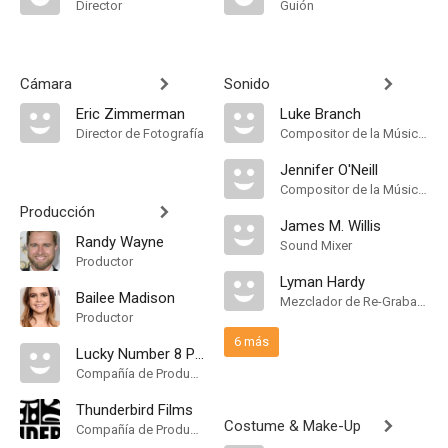
Director
Guión
Cámara
Sonido
Eric Zimmerman
Luke Branch
Director de Fotografía
Compositor de la Música Original
Jennifer O'Neill
Compositor de la Música Original
Producción
James M. Willis
Randy Wayne
Sound Mixer
Productor
Lyman Hardy
Bailee Madison
Mezclador de Re-Grabación de Sonido
Productor
6 más
Lucky Number 8 Productions
Compañía de Produccion
Thunderbird Films
Costume & Make-Up
Compañía de Produccion