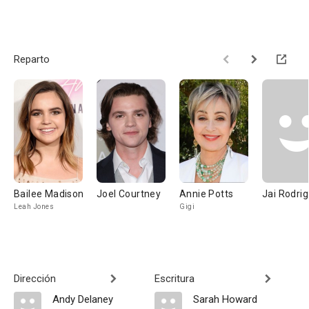
Reparto
Bailee Madison
Joel Courtney
Annie Potts
Jai Rodri
Leah Jones
Gigi
Dirección
Escritura
Andy Delaney
Sarah Howard