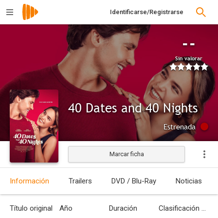
Identificarse/Registrarse
--
Sin valorar
40 Dates and 40 Nights
Estrenada
Marcar ficha
Información
Trailers
DVD / Blu-Ray
Noticias
Título original
Año
Duración
Clasificación por edades