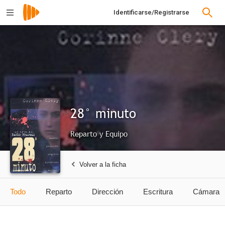
Identificarse/Registrarse
28° minuto
Reparto y Equipo
Volver a la ficha
Todo
Reparto
Dirección
Escritura
Cámara