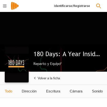
Identificarse/Registrarse
180 Days: A Year Inside an American High School
Reparto y Equipo
Volver a la ficha
Todo
Dirección
Escritura
Cámara
Sonido